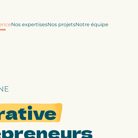
ence
Nos expertises
Nos projets
Notre équipe
NE
rative
epreneurs