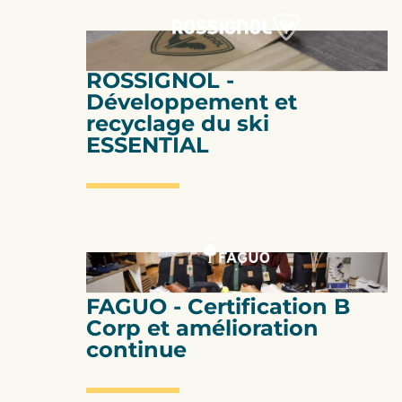
ACV
ROSSIGNOL -
Développement et
recyclage du ski
ESSENTIAL
Certification B Corp
FAGUO - Certification B
Corp et amélioration
continue