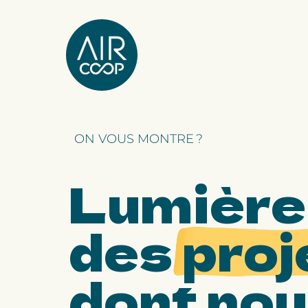
Notre agence
ON VOUS MONTRE ?
Nos expertises
Lumière
Nos projets
des
proj
Notre équipe
dont no