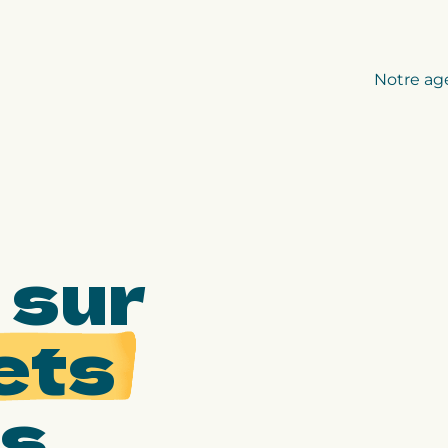
Notre ag
 sur
ets
us