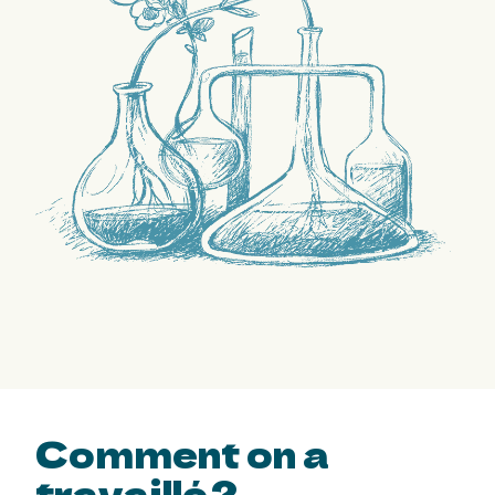
Comment
on a
travaillé ?