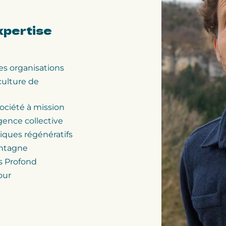
xpertise
es organisations
ulture de
société à mission
igence collective
ques régénératifs
ontagne
 Profond
our