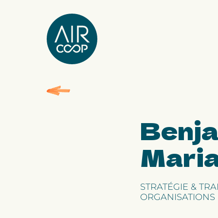
Notre agence
Nos expertises
Benj
Nos projets
Mari
Notre équipe
STRATÉGIE & TR
ORGANISATIONS