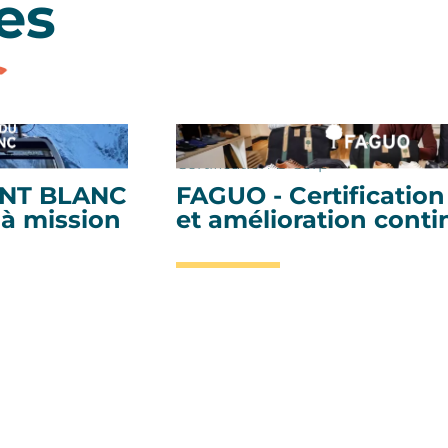
es
Certification B Corp
NT BLANC
FAGUO - Certification
 à mission
et amélioration conti