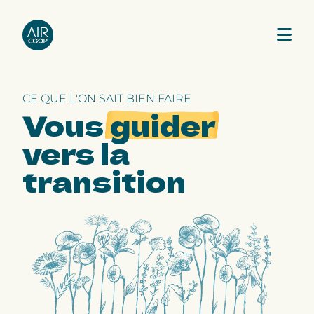
CE QUE L'ON SAIT BIEN FAIRE
Notre agence
Vous
guider
vers la
Nos expertises
transition
Nos projets
Notre équipe