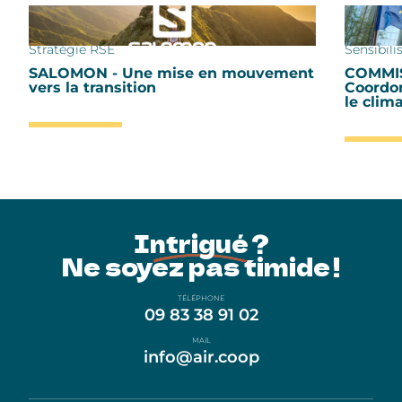
Stratégie RSE
Sensibilis
SALOMON - Une mise en mouvement
COMMI
vers la transition
Coordon
le clim
Intrigué ?
Ne soyez pas timide !
TÉLÉPHONE
09 83 38 91 02
MAIL
info@air.coop