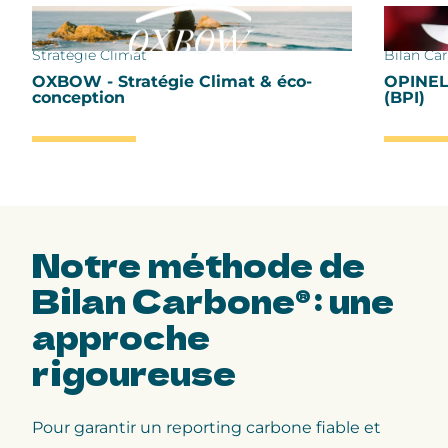
Stratégie Climat
Bilan Ca
OXBOW - Stratégie Climat & éco-
OPINEL 
conception
(BPI)
Notre méthode de
Bilan Carbone® : une
approche
rigoureuse
Pour garantir un reporting carbone fiable et