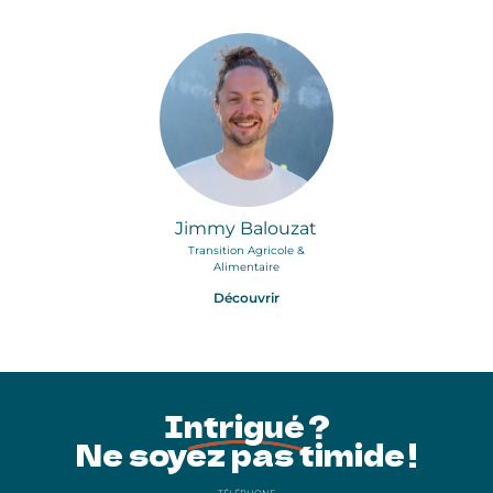
Jimmy Balouzat
Transition Agricole &
Alimentaire
Découvrir
Intrigué ?
Ne soyez pas timide !