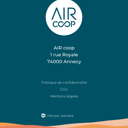
AIR coop
1 rue Royale
74000 Annecy
Nos expertises
Politique de confidentialité
Nos projets
CGU
Mentions légales
Nous rejoindre
Créé par wanaka