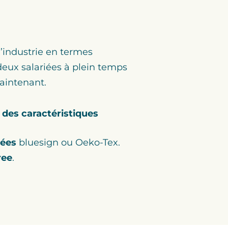
l’industrie en termes
eux salariées à plein temps
maintenant.
e des caractéristiques
iées
bluesign ou Oeko-Tex.
ree
.