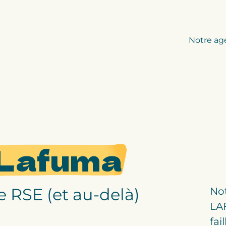
Notre ag
& Lafuma
e RSE (et au-delà)
Not
LA
fai