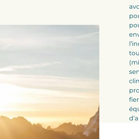
avo
pou
po
en
l’i
tou
(mi
sen
cli
pro
fie
équ
d’