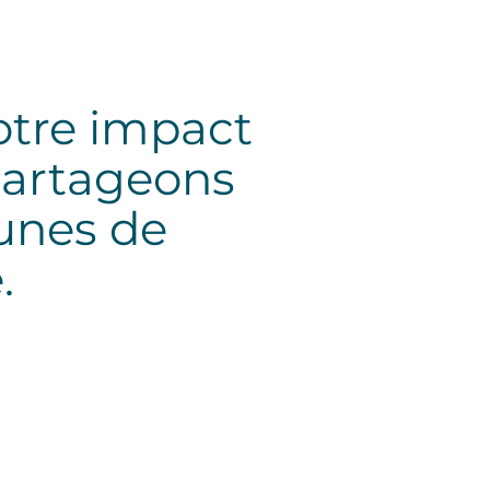
otre impact
partageons
unes de
é
.