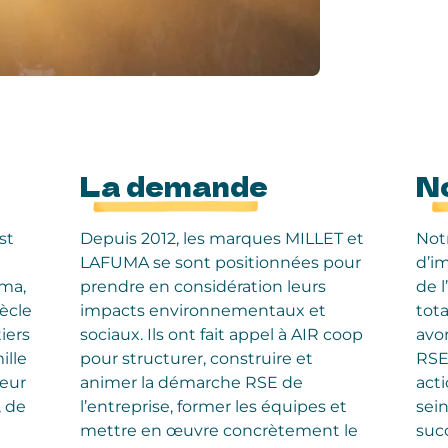
La demande
N
st
Depuis 2012, les marques MILLET et
Notr
LAFUMA se sont positionnées pour
d’i
uma,
prendre en considération leurs
de 
ècle
impacts environnementaux et
tot
iers
sociaux. Ils ont fait appel à AIR coop
avo
ille
pour structurer, construire et
RSE
Leur
animer la démarche RSE de
acti
, de
l’entreprise, former les équipes et
sein
mettre en œuvre concrètement le
succ