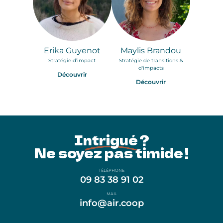
Erika Guyenot
Maylis Brandou
Stratégie d’impact
Stratégie de transitions &
d'impacts
Découvrir
Découvrir
Intrigué ?
Ne soyez pas timide !
TÉLÉPHONE
09 83 38 91 02
MAIL
info@air.coop