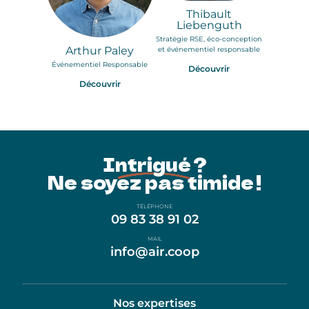
Thibault
Liebenguth
Stratégie RSE, éco-conception
Arthur Paley
et événementiel responsable
Événementiel Responsable
Découvrir
Découvrir
Intrigué ?
Ne soyez pas timide !
TÉLÉPHONE
09 83 38 91 02
MAIL
info@air.coop
Nos expertises