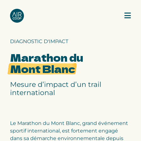
DIAGNOSTIC D'IMPACT
Notre agence
Marathon du
Mont Blanc
Nos expertises
Mesure d’impact d’un trail
Nos projets
international
Notre équipe
Le Marathon du Mont Blanc, grand événement
sportif international, est fortement engagé
dans sa démarche environnementale depuis