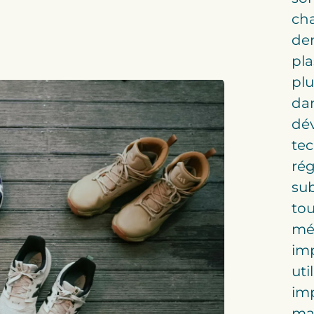
cha
de
pla
plu
dan
dé
tec
rég
sub
tou
méc
im
uti
imp
mai