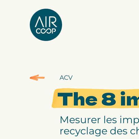
Notre agence
Nos expertises
ACV
Nos projets
The 8 i
Notre équipe
Mesurer les imp
recyclage des 