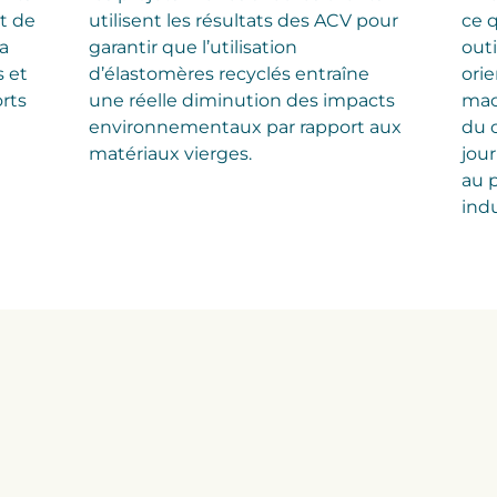
it de
utilisent les résultats des ACV pour
ce q
a
garantir que l’utilisation
outi
 et
d’élastomères recyclés entraîne
ori
orts
une réelle diminution des impacts
mac
environnementaux par rapport aux
du c
matériaux vierges.
jour
au p
indu