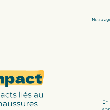
Notre ag
mpact
acts liés au
chaussures
En 
son