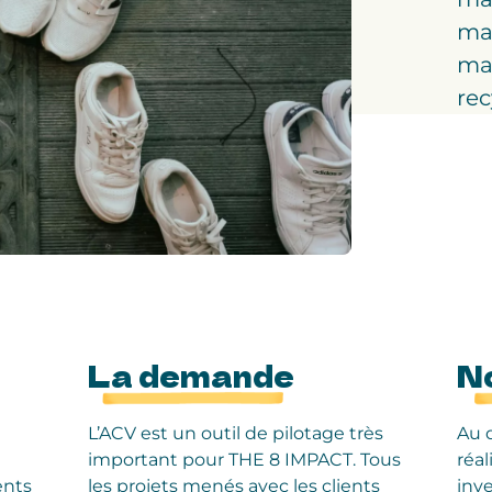
ma
mat
rec
La demande
N
L’ACV est un outil de pilotage très
Au 
important pour THE 8 IMPACT. Tous
réa
ents
les projets menés avec les clients
inve