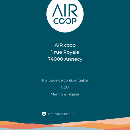
AIR coop
1 rue Royale
74000 Annecy
Nos expertises
Politique de confidentialité
Nos projets
CGU
Mentions légales
Nous rejoindre
Créé par wanaka