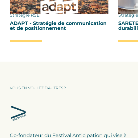
Stratégie RSE
Stratégi
ADAPT - Stratégie de communication
SARETEC
et de positionnement
durabil
VOUS EN VOULEZ D'AUTRES ?
Co-fondateur du Festival Anticipation qui vise à