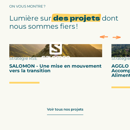
ON VOUS MONTRE ?
des projets
Lumière sur
dont
nous sommes fiers !
Stratégie RSE
Stratégie
SALOMON - Une mise en mouvement
AGGLO 
vers la transition
Accompa
Aliment
Voir tous nos projets