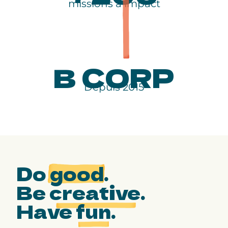
missions à impact
B CORP
Depuis 2015
Do
good
.
Be
creative
.
Have
fun
.